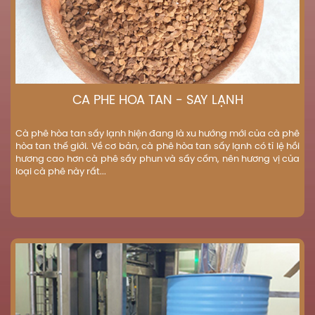
CÀ PHÊ HÒA TAN - SẤY LẠNH
Cà phê hòa tan sấy lạnh hiện đang là xu hướng mới của cà phê
hòa tan thế giới. Về cơ bản, cà phê hòa tan sấy lạnh có tỉ lệ hồi
hương cao hơn cà phê sấy phun và sấy cốm, nên hương vị của
loại cà phê này rất...