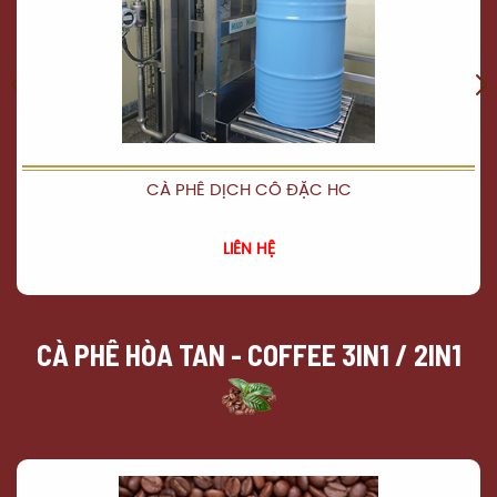
CÀ PHÊ DỊCH CÔ ĐẶC HC
XEM CHI TIẾT
LIÊN HỆ
CÀ PHÊ HÒA TAN - COFFEE 3IN1 / 2IN1