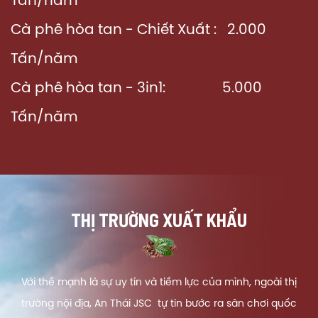
Tấn/năm
Cà phê hòa tan - Chiết Xuất : 2.000
Tấn/năm
Cà phê hòa tan - 3in1: 5.000
Tấn/năm
THỊ TRƯỜNG XUẤT KHẨU
Với thế mạnh là sự uy tín và tiềm lực của mình, ngoài thị
trường nội địa, An Thái JSC tự tin bước ra sân chơi quốc