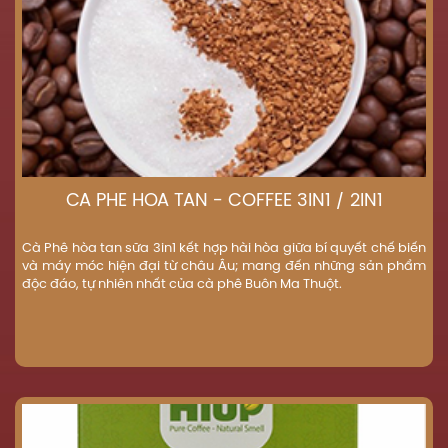
CÀ PHÊ HÒA TAN - COFFEE 3IN1 / 2IN1
Cà Phê hòa tan sữa 3in1 kết hợp hài hòa giữa bí quyết chế biến
và máy móc hiện đại từ châu Âu; mang đến những sản phẩm
độc đáo, tự nhiên nhất của cà phê Buôn Ma Thuột.