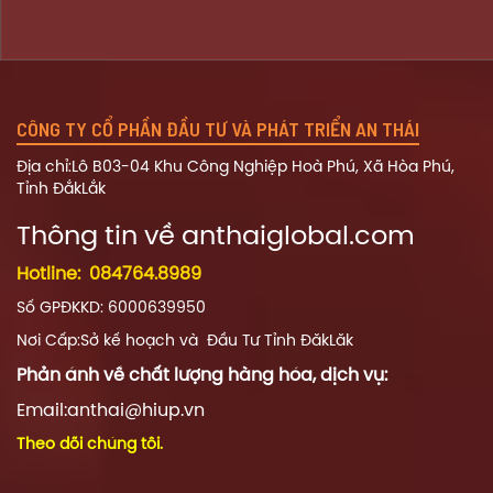
CÔNG TY CỔ PHẦN ĐẦU TƯ VÀ PHÁT TRIỂN AN THÁI
Địa chỉ:Lô B03-04 Khu Công Nghiệp Hoà Phú, Xã Hòa Phú,
Tỉnh ĐắkLắk
Thông tin về a
nthaiglobal.com
Hotline:
084764.8989
Số GPĐKKD: 6000639950
Nơi Cấp:Sở kế hoạch và Đầu Tư Tỉnh ĐăkLăk
Phản ánh về chất lượng hàng hóa, dịch vụ:
Email:anthai@hiup.vn
Theo dõi chúng tôi.