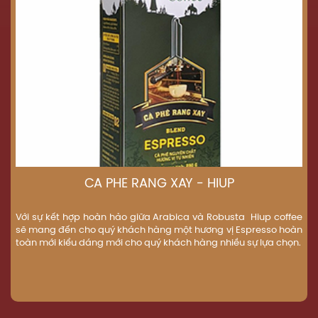
CÀ PHÊ RANG XAY - HIUP
Với sự kết hợp hoàn hảo giữa Arabica và Robusta Hiup coffee
sẽ mang đến cho quý khách hàng một hương vị Espresso hoàn
toàn mới kiểu dáng mới cho quý khách hàng nhiều sự lựa chọn.