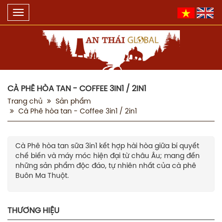
Toggle
navigation
CÀ PHÊ HÒA TAN - COFFEE 3IN1 / 2IN1
Trang chủ
Sản phẩm
Cà Phê hòa tan - Coffee 3in1 / 2in1
Cà Phê hòa tan sữa 3in1 kết hợp hài hòa giữa bí quyết
chế biến và máy móc hiện đại từ châu Âu; mang đến
những sản phẩm độc đáo, tự nhiên nhất của cà phê
Buôn Ma Thuột.
THƯƠNG HIỆU