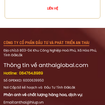
LIÊN HỆ
CÔNG TY CỔ PHẦN ĐẦU TƯ VÀ PHÁT TRIỂN AN THÁI
Địa chỉ:Lô B03-04 Khu Công Nghiệp Hoà Phú, Xã Hòa Phú,
Tỉnh ĐắkLắk
Thông tin về a
nthaiglobal.com
Hotline:
084764.8989
Số GPĐKKD: 6000639950
Nơi Cấp:Sở kế hoạch và Đầu Tư Tỉnh ĐăkLăk
Phản ánh về chất lượng hàng hóa, dịch vụ:
Email:anthai@hiup.vn