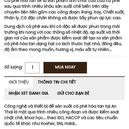
Cà phê hòa tan SR là sản phẩm tinh chất của của cà phê
sau quá trình nhiều khâu sản xuất chế biến trên dây
chuyền tiên tiến gồm các công đoạn: Rang, Xay, Chiết xuất,
Phân ly, Cô đặc chân không và được Sấy phun áp lực cao.
Dung dịch cà phê sau khi cô đặc sẽ được phun trong môi
trường khí nóng với các thông số nhiệt độ, áp suất và thời
gian rơi của sản phẩm được kiểm soát để tạo ra sản phẩm
cà phê hòa tan dạng hạt có kích thước hạt nhỏ, đồng đều,
độ ẩm theo mong muốn, hương vị, màu sắt tự nhiên...
Số lượng:
MUA NGAY
GIỚI THIỆU
THÔNG TIN CHI TIẾT
NHẬN XÉT ĐÁNH GIÁ
GỬI CHO BẠN BÈ
Công nghệ và thiết bị để sản xuất cà phê hòa tan tại An
Thái là một quá trình nhiều công đoạn và được kiểm soát
chặt chẽ, khoa học... theo ISO, HACCP và các tiêu chuẩn
quốc tế khác như Kosher, SNI, Halal...