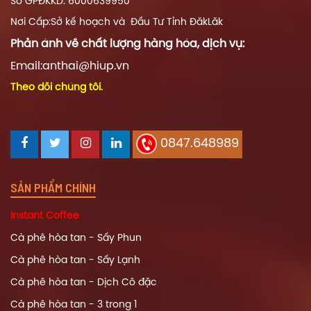
Số GPĐKKD: 6000639950
Nơi Cấp:Sở kế hoạch và Đầu Tư Tỉnh ĐăkLăk
Phản ánh về chất lượng hàng hóa, dịch vụ:
Email:anthai@hiup.vn
Theo dõi chúng tôi.
0847.648989
SẢN PHẨM CHÍNH
Instant Coffee
Cà phê hòa tan - Sấy Phun
Cà phê hòa tan - Sấy Lạnh
Cà phê hòa tan - Dịch Cô đặc
Cà phê hòa tan - 3 trong 1