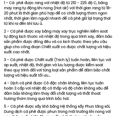
1 - Cà phê được rang với nhiệt độ từ 210 - 225 độ C, bằng
máy rang tự động khí nóng (Hot air) với thời gian rang từ 18-
20 phút là thời gian phù hợp để có chất lượng thơm ngon
nhất, thời gian làm nguội nhanh để cà phê giữ lại trạng thái
từ khi ra đến khi lưu ủ.
2 - Cà phê được xay bằng máy xay trục nghiền kiểm soát
tự động kích thước và nhiệt độ trong quá trình xay, đảm bảo
sản phẩm được đồng đều và có kích thước theo yêu cầu
giúp cho công đoạn Chiết xuất có được chất lượng và hiệu
suất cao nhất.
3 - Cà phê được Chiết xuất (Trích ly) tuần hoàn, liên tục với
áp suất, nhiệt độ, thời gian và lưu lượng được kiểm soát
theo quy trình đối với từng loại sản phẩm để đảm bảo chất
lượng và hiệu suất tối ưu...
4 - Dịch cà phê được Cô đặc chân không, liên tục tuần
hoàn 3 cấp với nhiệt độ cô thấp và độ chân không sâu để
đảm bảo không làm thay đổi chất lượng và thất thoát
hương thơm trong quá trình bốc hơi.
5 - Cà phê được sấy khô bằng Hệ thống sấy Phun tầng sôi,
Dung dịch cà phê được phun trong môi trường khí nóng với