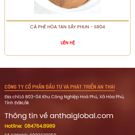
CÀ PHÊ HÒA TAN SẤY PHUN - SR04
XEM CHI TIẾT
LIÊN HỆ
CÔNG TY CỔ PHẦN ĐẦU TƯ VÀ PHÁT TRIỂN AN THÁI
Địa chỉ:Lô B03-04 Khu Công Nghiệp Hoà Phú, Xã Hòa Phú,
Tỉnh ĐắkLắk
Thông tin về a
nthaiglobal.com
Hotline:
084764.8989