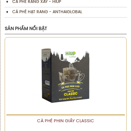
♦
CÀ PHÊ RANG XAY - HIUP
♦
CÀ PHÊ HẠT RANG - ANTHAIGLOBAL
SẢN PHẨM NỔI BẬT
CÀ PHÊ PHIN GIẤY CLASSIC
XEM CHI TIẾT