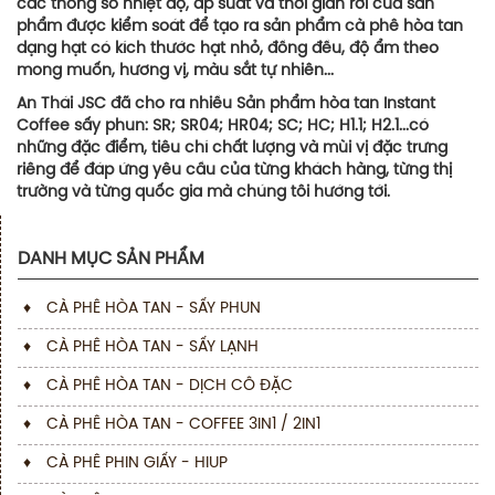
các thông số nhiệt độ, áp suất và thời gian rơi của sản
phẩm được kiểm soát để tạo ra sản phẩm cà phê hòa tan
dạng hạt có kích thước hạt nhỏ, đồng đều, độ ẩm theo
mong muốn, hương vị, màu sắt tự nhiên...
An Thái JSC đã cho ra nhiều Sản phẩm hòa tan Instant
Coffee sấy phun: SR; SR04; HR04; SC; HC; H1.1; H2.1...có
những đặc điểm, tiêu chí chất lượng và mùi vị đặc trưng
riêng để đáp ứng yêu cầu của từng khách hàng, từng thị
trường và từng quốc gia mà chúng tôi hướng tới.
DANH MỤC SẢN PHẨM
♦
CÀ PHÊ HÒA TAN - SẤY PHUN
♦
CÀ PHÊ HÒA TAN - SẤY LẠNH
♦
CÀ PHÊ HÒA TAN - DỊCH CÔ ĐẶC
♦
CÀ PHÊ HÒA TAN - COFFEE 3IN1 / 2IN1
♦
CÀ PHÊ PHIN GIẤY - HIUP