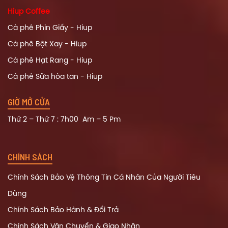
Hiup Coffee
Cà phê Phin Giấy - Hiup
Cà phê Bột Xay - Hiup
Cà phê Hạt Rang - Hiup
Cà phê Sữa hòa tan - Hiup
GIỜ MỞ CỬA
Thứ 2 – Thứ 7 : 7h00 Am – 5 Pm
CHÍNH SÁCH
Chính Sách Bảo Vệ Thông Tin Cá Nhân Của Người Tiêu
Dùng
Chính Sách Bảo Hành & Đổi Trả
Chính Sách Vận Chuyển & Giao Nhận