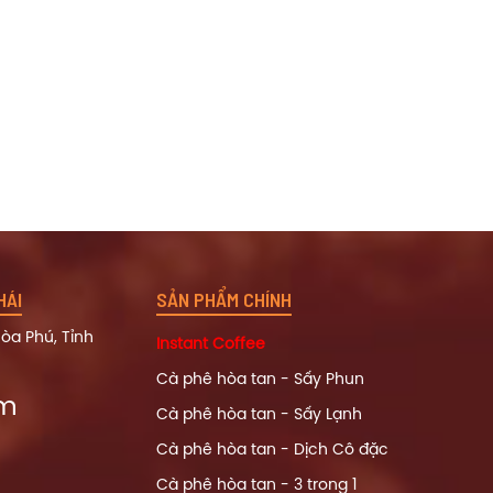
HÁI
SẢN PHẨM CHÍNH
òa Phú, Tỉnh
Instant Coffee
Cà phê hòa tan - Sấy Phun
om
Cà phê hòa tan - Sấy Lạnh
Cà phê hòa tan - Dịch Cô đặc
Cà phê hòa tan - 3 trong 1