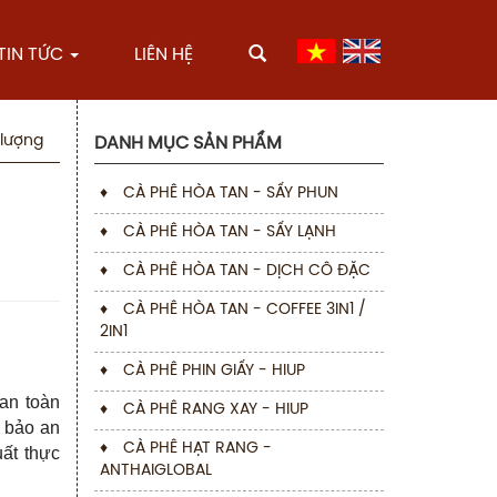
TIN TỨC
LIÊN HỆ
 lượng
DANH MỤC SẢN PHẨM
♦
CÀ PHÊ HÒA TAN - SẤY PHUN
♦
CÀ PHÊ HÒA TAN - SẤY LẠNH
♦
CÀ PHÊ HÒA TAN - DỊCH CÔ ĐẶC
♦
CÀ PHÊ HÒA TAN - COFFEE 3IN1 /
2IN1
♦
CÀ PHÊ PHIN GIẤY - HIUP
 an toàn
♦
CÀ PHÊ RANG XAY - HIUP
m bảo an
♦
CÀ PHÊ HẠT RANG -
uất thực
ANTHAIGLOBAL