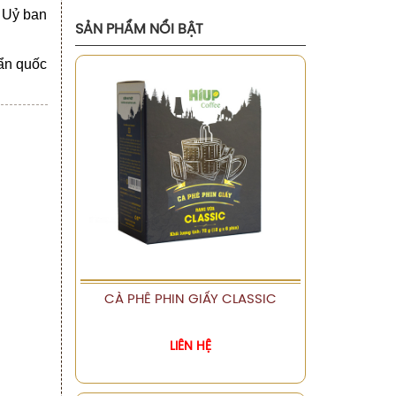
. Uỷ ban
SẢN PHẨM NỔI BẬT
ẩn quốc
CÀ PHÊ PHIN GIẤY CLASSIC
XEM CHI TIẾT
LIÊN HỆ