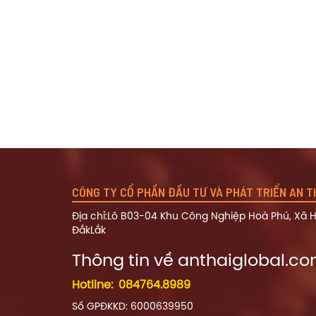
CÔNG TY CỔ PHẦN ĐẦU TƯ VÀ PHÁT TRIỂN AN T
Địa chỉ:Lô B03-04 Khu Công Nghiệp Hoà Phú, Xã H
ĐắkLắk
Thông tin về a
nthaiglobal.c
Hotline:
084764.8989
Số GPĐKKD: 6000639950