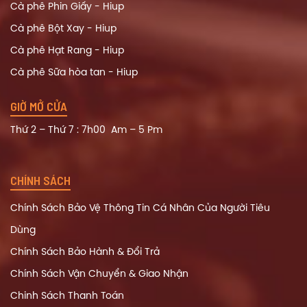
Cà phê Phin Giấy - Hiup
Cà phê Bột Xay - Hiup
Cà phê Hạt Rang - Hiup
Cà phê Sữa hòa tan - Hiup
GIỜ MỞ CỬA
Thứ 2 – Thứ 7 : 7h00 Am – 5 Pm
CHÍNH SÁCH
Chính Sách Bảo Vệ Thông Tin Cá Nhân Của Người Tiêu
Dùng
Chính Sách Bảo Hành & Đổi Trả
Chính Sách Vận Chuyển & Giao Nhận
Chinh Sách Thanh Toán