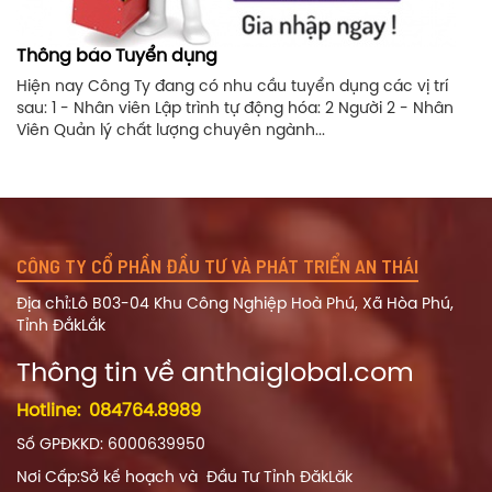
Thông báo Tuyển dụng
Hiện nay Công Ty đang có nhu cầu tuyển dụng các vị trí
sau: 1 - Nhân viên Lập trình tự động hóa: 2 Người 2 - Nhân
Viên Quản lý chất lượng chuyên ngành...
CÔNG TY CỔ PHẦN ĐẦU TƯ VÀ PHÁT TRIỂN AN THÁI
Địa chỉ:Lô B03-04 Khu Công Nghiệp Hoà Phú, Xã Hòa Phú,
Tỉnh ĐắkLắk
Thông tin về a
nthaiglobal.com
Hotline:
084764.8989
Số GPĐKKD: 6000639950
Nơi Cấp:Sở kế hoạch và Đầu Tư Tỉnh ĐăkLăk